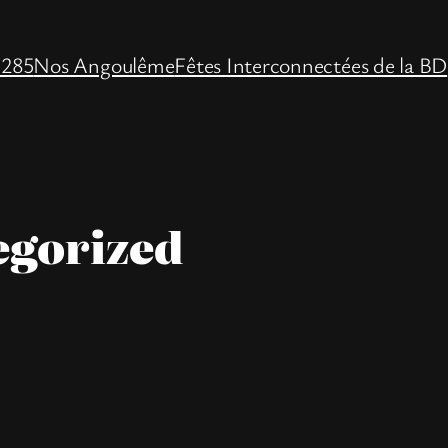
 285
Nos Angoulême
Fêtes Interconnectées de la BD
egorized