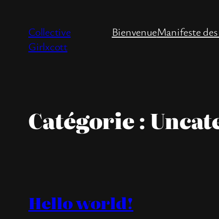
Aller
au
Collective
Bienvenue
Manifeste des
contenu
Girlxcott
Catégorie :
Uncat
Hello world!